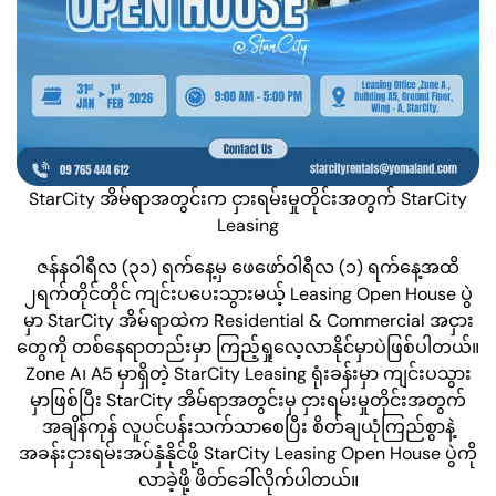
StarCity အိမ်ရာအတွင်းက ငှားရမ်းမှုတိုင်းအတွက် StarCity
Leasing
ဇန်နဝါရီလ (၃၁) ရက်နေ့မှ ဖေဖော်ဝါရီလ (၁) ရက်နေ့အထိ
၂ရက်တိုင်တိုင် ကျင်းပပေးသွားမယ့် Leasing Open House ပွဲ
မှာ StarCity အိမ်ရာထဲက Residential & Commercial အငှား
တွေကို တစ်နေရာတည်းမှာ ကြည့်ရှုလေ့လာနိုင်မှာပဲဖြစ်ပါတယ်။
Zone A၊ A5 မှာရှိတဲ့ StarCity Leasing ရုံးခန်းမှာ ကျင်းပသွား
မှာဖြစ်ပြီး StarCity အိမ်ရာအတွင်းမှ ငှားရမ်းမှုတိုင်းအတွက်
အချိန်ကုန် လူပင်ပန်းသက်သာစေပြီး စိတ်ချယုံကြည်စွာနဲ့
အခန်းငှားရမ်းအပ်နှံနိုင်ဖို့ StarCity Leasing Open House ပွဲကို
လာခဲ့ဖို့ ဖိတ်ခေါ်လိုက်ပါတယ်။