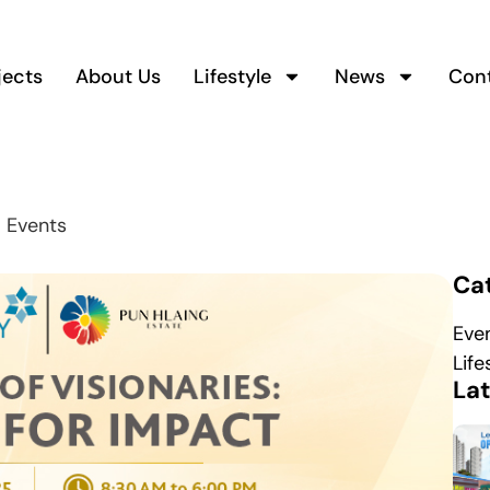
jects
About Us
Lifestyle
News
Con
Events
Ca
Eve
Life
La