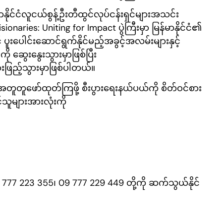
ုင်ငံလူငယ်စွန့်ဦးတီထွင်လုပ်ငန်းရှင်များအသင်း
ionaries: Uniting for Impact ပွဲကြီးမှာ မြန်မာနိုင်ငံ၏
ပူးပေါင်းဆောင်ရွက်နိုင်မည့်အခွင့်အလမ်းများနှင့်
 ဆွေးနွေးသွားမှာဖြစ်ပြီး
အားဖြည့်သွားမှာဖြစ်ပါတယ်။
ူဖော်ထုတ်ကြဖို့ စီးပွားရေးနယ်ပယ်ကို စိတ်ဝင်စား
င်သူများအားလုံးကို
77 223 355၊ 09 777 229 449 တို့ကို ဆက်သွယ်နိုင်