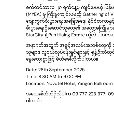
စက်တင်ဘာလ ၂၈ ရက်နေ့မှ ကျင်းပမယ့် မြန်မာနိ
(MYEA) မှ ကြီးမှူးကျင်းပမည့် Gathering of Vis
စျေးကွက်စီးပွားရေးအခြေအနေ၊ နိုင်ငံတကာနှင့် 
စီးပွားရေးဦးဆောင်သူတွေ၏ အတွေ့အကြုံများကို
StarCity နဲ့ Pun Hlaing Estate တို့လဲ ပါဝင်
အနာဂတ်အတွက် အခွင့်အလမ်းအသစ်တွေကို အတူတ
သူများ၊ လူငယ်လုပ်ငန်းရှင်များနှင့် စွန့်ဦးတီထွ
နွေးထွေးစွာဖြင့် ဖိတ်ခေါ်လိုက်ပါတယ်။
Date: 28th September 2025
Time: 8:30 AM to 6:00 PM
Location: Novotel Hotel, Yangon Ballroom
အသေးစိတ်သိရှိလိုပါက 09 777 223 377၊ 09 7
ပါတယ်။