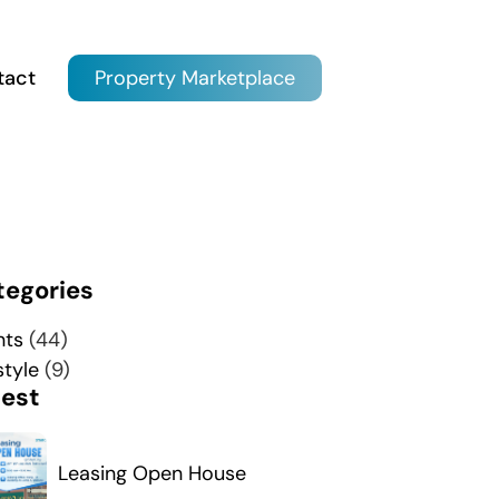
tact
Property Marketplace
tegories
nts
(44)
style
(9)
test
Leasing Open House